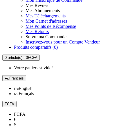
Mon Historique de Commande
Mes Revues
Mes Abonnements
Mes Téléchargements
Mon Carnet d'adresses
Mes Points de Récompense
Mes Retours
Suivre ma Commande
Inscrivez-vous pour un Compte Vendeur
Produits comparatifs (
0
)
0 article(s) - 0FCFA
Votre panier est vide!
Français
English
Français
FCFA
FCFA
€
$