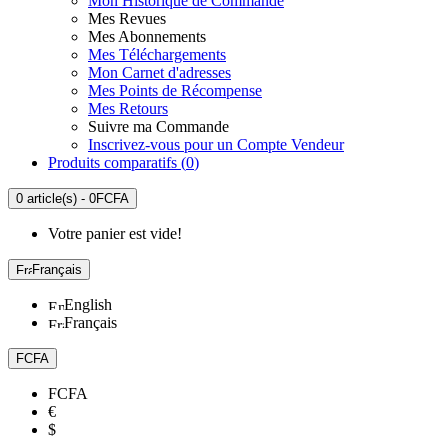
Mon Historique de Commande
Mes Revues
Mes Abonnements
Mes Téléchargements
Mon Carnet d'adresses
Mes Points de Récompense
Mes Retours
Suivre ma Commande
Inscrivez-vous pour un Compte Vendeur
Produits comparatifs (
0
)
0 article(s) - 0FCFA
Votre panier est vide!
Français
English
Français
FCFA
FCFA
€
$