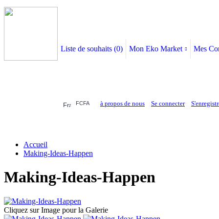
Liste de souhaits (
0
)
Mon Eko Market
Mes Co
à propos de nous
Se connecter
S'enregistr
FCFA
ELECTRONIQUE
AFFAIRES SYMPA
HABILLEMENTS
MAISON & 
Accueil
Making-Ideas-Happen
Making-Ideas-Happen
Cliquez sur Image pour la Galerie