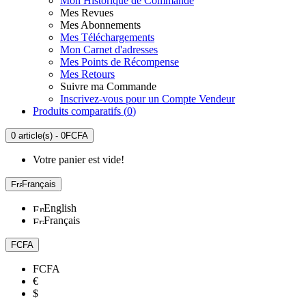
Mon Historique de Commande
Mes Revues
Mes Abonnements
Mes Téléchargements
Mon Carnet d'adresses
Mes Points de Récompense
Mes Retours
Suivre ma Commande
Inscrivez-vous pour un Compte Vendeur
Produits comparatifs (
0
)
0 article(s) - 0FCFA
Votre panier est vide!
Français
English
Français
FCFA
FCFA
€
$