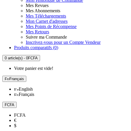
Mon Historique de Commande
Mes Revues
Mes Abonnements
Mes Téléchargements
Mon Carnet d'adresses
Mes Points de Récompense
Mes Retours
Suivre ma Commande
Inscrivez-vous pour un Compte Vendeur
Produits comparatifs (
0
)
0 article(s) - 0FCFA
Votre panier est vide!
Français
English
Français
FCFA
FCFA
€
$