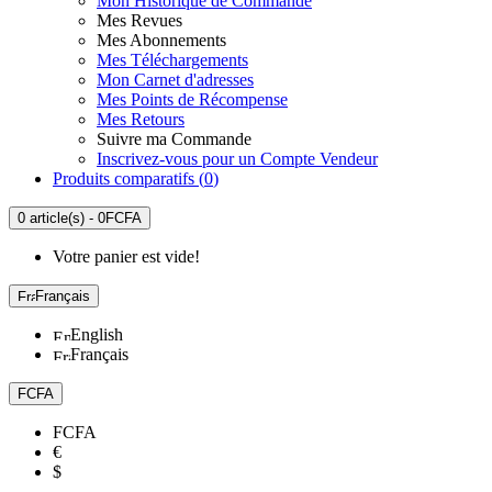
Mon Historique de Commande
Mes Revues
Mes Abonnements
Mes Téléchargements
Mon Carnet d'adresses
Mes Points de Récompense
Mes Retours
Suivre ma Commande
Inscrivez-vous pour un Compte Vendeur
Produits comparatifs (
0
)
0 article(s) - 0FCFA
Votre panier est vide!
Français
English
Français
FCFA
FCFA
€
$