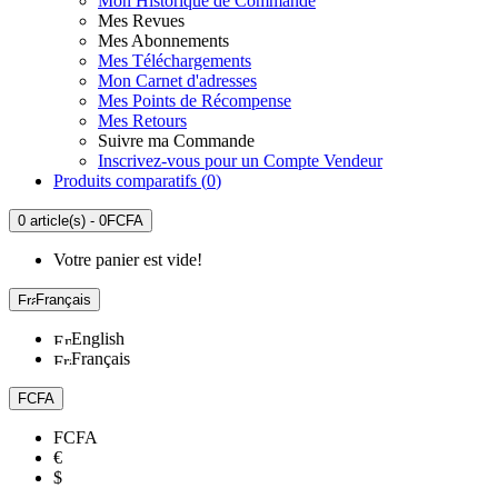
Mon Historique de Commande
Mes Revues
Mes Abonnements
Mes Téléchargements
Mon Carnet d'adresses
Mes Points de Récompense
Mes Retours
Suivre ma Commande
Inscrivez-vous pour un Compte Vendeur
Produits comparatifs (
0
)
0 article(s) - 0FCFA
Votre panier est vide!
Français
English
Français
FCFA
FCFA
€
$