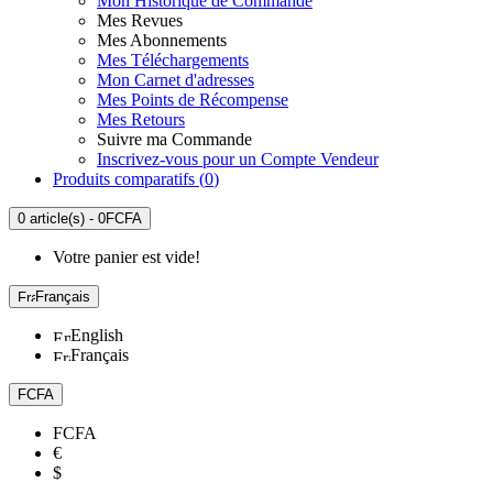
Mon Historique de Commande
Mes Revues
Mes Abonnements
Mes Téléchargements
Mon Carnet d'adresses
Mes Points de Récompense
Mes Retours
Suivre ma Commande
Inscrivez-vous pour un Compte Vendeur
Produits comparatifs (
0
)
0 article(s) - 0FCFA
Votre panier est vide!
Français
English
Français
FCFA
FCFA
€
$