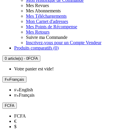
Mon Historique de Commande
Mes Revues
Mes Abonnements
Mes Téléchargements
Mon Carnet d'adresses
Mes Points de Récompense
Mes Retours
Suivre ma Commande
Inscrivez-vous pour un Compte Vendeur
Produits comparatifs (
0
)
0 article(s) - 0FCFA
Votre panier est vide!
Français
English
Français
FCFA
FCFA
€
$