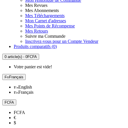
Mon Historique de Commande
Mes Revues
Mes Abonnements
Mes Téléchargements
Mon Carnet d'adresses
Mes Points de Récompense
Mes Retours
Suivre ma Commande
Inscrivez-vous pour un Compte Vendeur
Produits comparatifs (
0
)
0 article(s) - 0FCFA
Votre panier est vide!
Français
English
Français
FCFA
FCFA
€
$