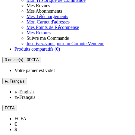
Mon Historique de Commande
Mes Revues
Mes Abonnements
Mes Téléchargements
Mon Carnet d'adresses
Mes Points de Récompense
Mes Retours
Suivre ma Commande
Inscrivez-vous pour un Compte Vendeur
Produits comparatifs (
0
)
0 article(s) - 0FCFA
Votre panier est vide!
Français
English
Français
FCFA
FCFA
€
$