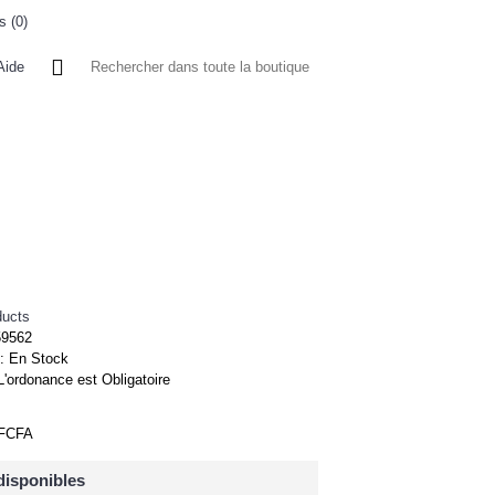
s (
0
)
0 article(s) - 0FCFA
Aide
 A L'ETRANGER
BONNE AFFAIRES
VENDEURS
ducts
59562
 :
En Stock
L'ordonance est Obligatoire
0FCFA
disponibles