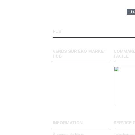
Eti
PUB
VENDS SUR EKO MARKET
COMMAND
HUB
FACILE
INFORMATION
SERVICE 
À propos de Nous
Telecharger