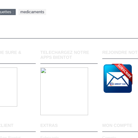
quettes :
medicaments
E SURE &
TELECHARGEZ NOTRE
REJOINDRE NOT
APPS BIENTOT
CLIENT
EXTRAS
MON COMPTE
 App Bientot
Fabricants
Compte