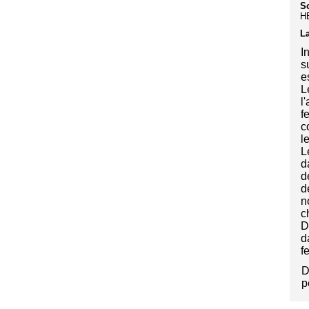
S
H
La
I
s
e
L
l
f
c
l
L
d
d
d
n
c
D
d
f
D
p