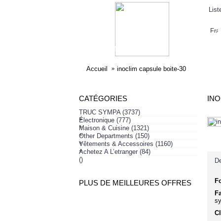
List
ELECTRONIQUE
AFFAIRES SYMPA
HABI
Accueil
inoclim capsule boite-30
CATÉGORIES
INO
TRUC SYMPA
(3737)
+
Électronique
(777)
+
Maison & Cuisine
(1321)
+
Other Departments
(150)
+
Vêtements & Accessoires
(1160)
+
Achetez A L’etranger
(84)
()
De
F
PLUS DE MEILLEURES OFFRES
Fa
sy
Cl