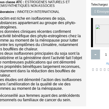
ous classe ATC :
ESTROGENES NATURELS ET
Telechargez
EMISYNTHETIQUES NON ASSOCIES
Envoyer 
boratoire :
INNOTECH INTERNATIONAL
noclim est riche en isoflavones de soja,
ubstances appartenant au groupe des phyto-
strogènes.
es données cliniques récentes confirment
'activité bénéfique des phyto-estrogènes chez la
emme au moment de la ménopause pour lutter
ontre les symptômes du climatère, notamment
es bouffées de chaleur.
-
es deux isoflavones principales du soja sont la
aïdzéine et la génistéine dont l'activité fait l'objet
e nombreuses publications qui ont démontré
Aj
es propriétés bénéfiques largement reconnues,
otamment dans la réduction des bouffées de
haleur.
es études ont démontré l'action des isoflavones
ans l'amélioration de la qualité de vie des
emmes au moment de la ménopause.
éconseillé aux femmes ayant des antécédents
ersonnels ou familiaux de cancer du sein.