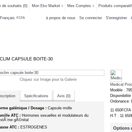
e de souhaits (
0
)
Mon Eko Market
Mes Comptes
Produits comparatif
Français
à propos de nous
Se connecter
S'enregistrer
FCFA
LLEMENTS
MAISON & CUISINE
AUTRE DEPARTEMENTS
ACHAT
CLIM CAPSULE BOITE-30
Cliquez sur Image pour la Galerie
Medical Pro
Modèle :
79
Disponibilité
scription
Spécifications
Avis (0)
Ordonance:
orme galénique / Dosage :
Capsule molle
11 650FCFA
mille ATC :
Hormones sexuelles et modulateurs du
H.T : 11 65
stÃ¨me gÃ©nital
asse ATC :
ESTROGENES
Options 