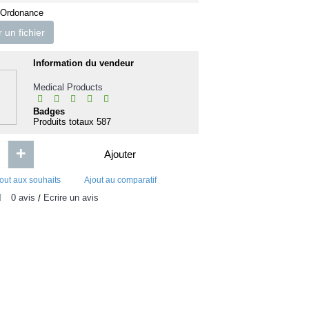
 Ordonance
un fichier
Information du vendeur
Medical Products
Badges
Produits totaux
587
+
Ajouter
out aux souhaits
Ajout au comparatif
0 avis
Écrire un avis
/