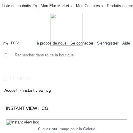
Liste de souhaits (
0
)
Mon Eko Market
Mes Comptes
Produits compar
à propos de nous
Se connecter
S'enregistrer
Aide
FCFA
0 article(s) - 0FCFA
LE MENU
Accueil
instant view hcg
INSTANT VIEW HCG
Cliquez sur Image pour la Galerie