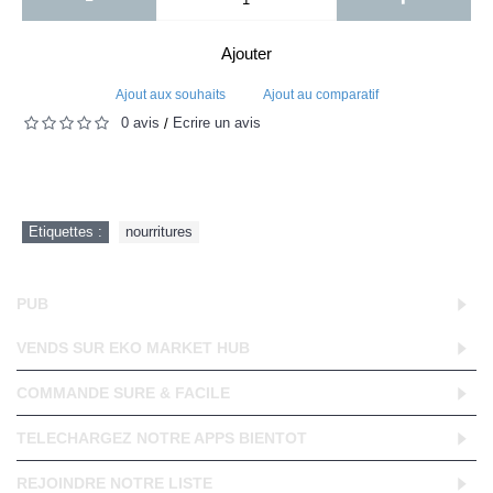
Ajouter
Ajout aux souhaits
Ajout au comparatif
0 avis
Écrire un avis
/
Etiquettes :
nourritures
PUB
VENDS SUR EKO MARKET HUB
COMMANDE SURE & FACILE
TELECHARGEZ NOTRE APPS BIENTOT
REJOINDRE NOTRE LISTE