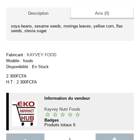
Description
Avis (0)
soya beans, sesame seeds, moringa leaves, yellow corn, flax
seeds, stevia sugar
Fabricant :
KAYVEY FOOD
Modèle :
foods
Disponibilité :
En Stock
2 300FCFA
H.T : 2 300FCFA
Information du vendeur
Kayvey Nutri Foods
Badges
Produits totaux
6
-
+