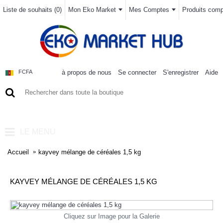
Liste de souhaits (
0
)
Mon Eko Market
Mes Comptes
Produits compa
à propos de nous
Se connecter
S'enregistrer
Aide
FCFA
0 article(s) - 0FCFA
LE MENU
Accueil
kayvey mélange de céréales 1,5 kg
KAYVEY MÉLANGE DE CÉRÉALES 1,5 KG
Cliquez sur Image pour la Galerie