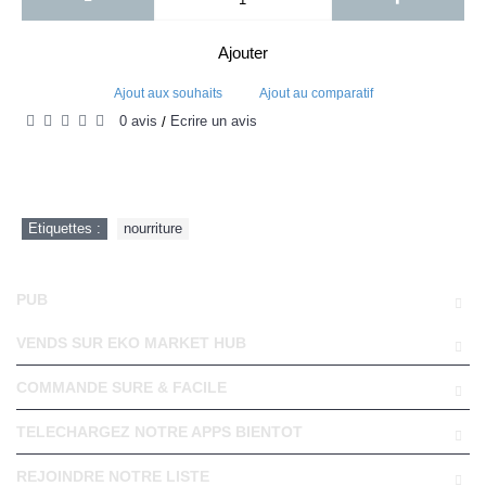
Ajouter
Ajout aux souhaits
Ajout au comparatif
0 avis
Écrire un avis
/
Etiquettes :
nourriture
PUB
VENDS SUR EKO MARKET HUB
COMMANDE SURE & FACILE
TELECHARGEZ NOTRE APPS BIENTOT
REJOINDRE NOTRE LISTE