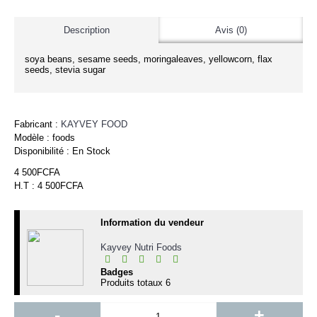
Description
Avis (0)
soya beans, sesame seeds, moringaleaves, yellowcorn, flax
seeds, stevia sugar
Fabricant :
KAYVEY FOOD
Modèle :
foods
Disponibilité :
En Stock
4 500FCFA
H.T : 4 500FCFA
Information du vendeur
Kayvey Nutri Foods
Badges
Produits totaux
6
-
+