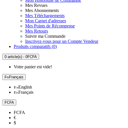
Mon Historique de Commande
Mes Revues
Mes Abonnements
Mes Téléchargements
Mon Carnet d'adresses
Mes Points de Récompense
Mes Retours
Suivre ma Commande
Inscrivez-vous pour un Compte Vendeur
Produits comparatifs (
0
)
0 article(s) - 0FCFA
Votre panier est vide!
Français
English
Français
FCFA
FCFA
€
$