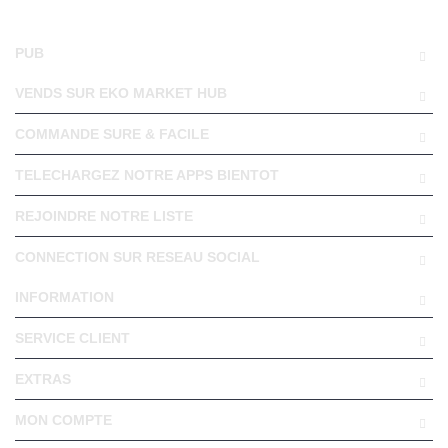
PUB
VENDS SUR EKO MARKET HUB
COMMANDE SURE & FACILE
TELECHARGEZ NOTRE APPS BIENTOT
REJOINDRE NOTRE LISTE
CONNECTION SUR RESEAU SOCIAL
INFORMATION
SERVICE CLIENT
EXTRAS
MON COMPTE