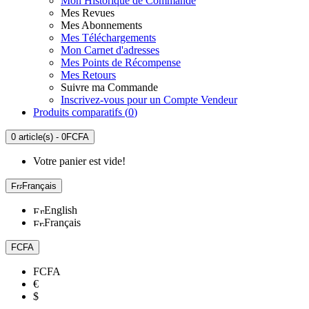
Mon Historique de Commande
Mes Revues
Mes Abonnements
Mes Téléchargements
Mon Carnet d'adresses
Mes Points de Récompense
Mes Retours
Suivre ma Commande
Inscrivez-vous pour un Compte Vendeur
Produits comparatifs (
0
)
0 article(s) - 0FCFA
Votre panier est vide!
Français
English
Français
FCFA
FCFA
€
$