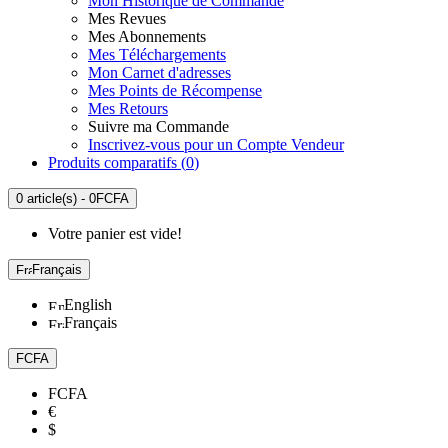
Mon Historique de Commande
Mes Revues
Mes Abonnements
Mes Téléchargements
Mon Carnet d'adresses
Mes Points de Récompense
Mes Retours
Suivre ma Commande
Inscrivez-vous pour un Compte Vendeur
Produits comparatifs (
0
)
0 article(s) - 0FCFA
Votre panier est vide!
Français
English
Français
FCFA
FCFA
€
$