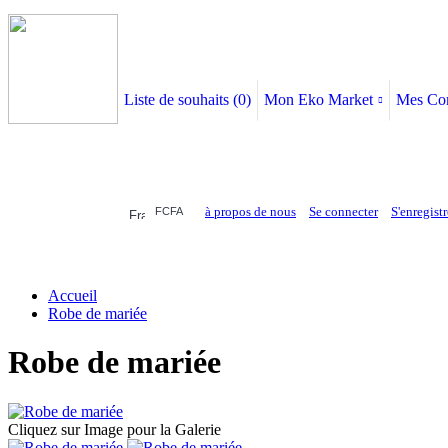
Liste de souhaits (
0
)
Mon Eko Market
Mes Co
à propos de nous
Se connecter
S'enregistr
FCFA
ELECTRONIQUE
AFFAIRES SYMPA
HABILLEMENTS
MAISON & 
Accueil
Robe de mariée
Robe de mariée
Cliquez sur Image pour la Galerie