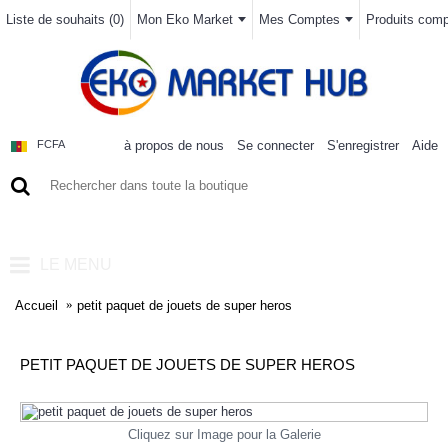
Liste de souhaits (
0
)
Mon Eko Market
Mes Comptes
Produits compa
à propos de nous
Se connecter
S'enregistrer
Aide
FCFA
0 article(s) - 0FCFA
LE MENU
Accueil
petit paquet de jouets de super heros
PETIT PAQUET DE JOUETS DE SUPER HEROS
Cliquez sur Image pour la Galerie