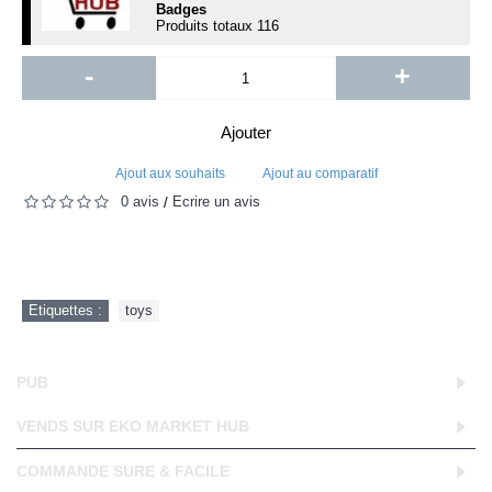
Badges
Produits totaux
116
-
+
Ajouter
Ajout aux souhaits
Ajout au comparatif
0 avis
Écrire un avis
/
Etiquettes :
toys
PUB
VENDS SUR EKO MARKET HUB
COMMANDE SURE & FACILE