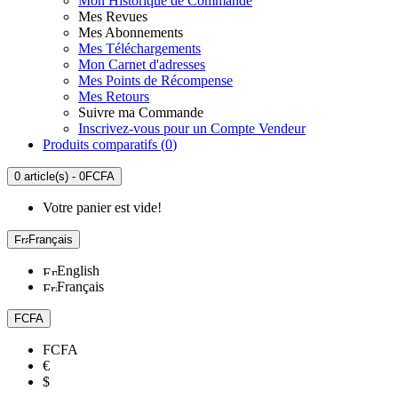
Mon Historique de Commande
Mes Revues
Mes Abonnements
Mes Téléchargements
Mon Carnet d'adresses
Mes Points de Récompense
Mes Retours
Suivre ma Commande
Inscrivez-vous pour un Compte Vendeur
Produits comparatifs (
0
)
0 article(s) - 0FCFA
Votre panier est vide!
Français
English
Français
FCFA
FCFA
€
$