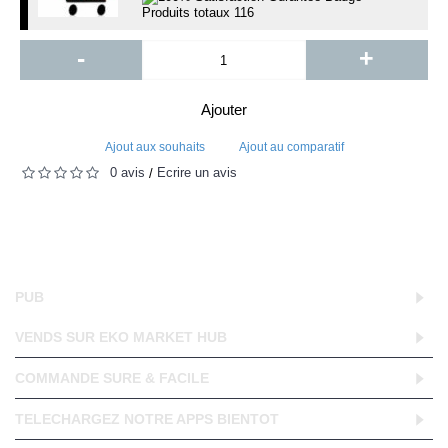
Produits totaux
116
-
+
Ajouter
Ajout aux souhaits
Ajout au comparatif
0 avis
Écrire un avis
/
PUB
VENDS SUR EKO MARKET HUB
COMMANDE SURE & FACILE
TELECHARGEZ NOTRE APPS BIENTOT