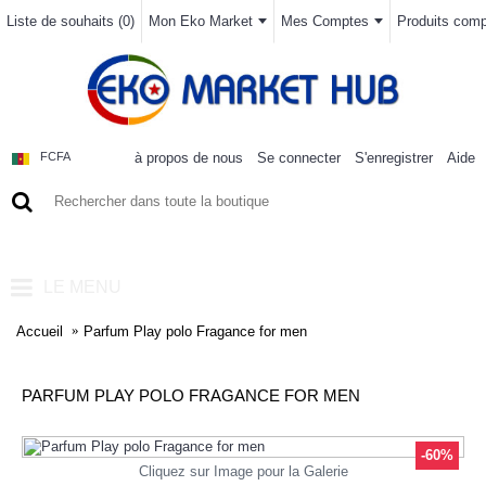
Liste de souhaits (
0
)
Mon Eko Market
Mes Comptes
Produits compa
à propos de nous
Se connecter
S'enregistrer
Aide
FCFA
0 article(s) - 0FCFA
LE MENU
Accueil
Parfum Play polo Fragance for men
PARFUM PLAY POLO FRAGANCE FOR MEN
-60%
Cliquez sur Image pour la Galerie