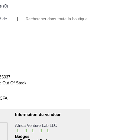
s (
0
)
0 article(s) - 0FCFA
Aide
 A L'ETRANGER
BONNE AFFAIRES
VENDEURS
B6037
 :
Out Of Stock
FCFA
Information du vendeur
Africa Venture Lab LLC
Badges