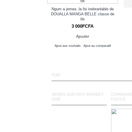
ng for a Living
3
Ngum a jemea .la foi inebranlable de
DOUALLA MANGA BELLE classe de
tle
000FCFA
3 000FCFA
Ajouter
Ajouter
its
Ajout au comparatif
Ajout aux souhaits
Ajout au comparatif
PUB
VENDS SUR EKO MARKET
COMMAND
HUB
FACILE