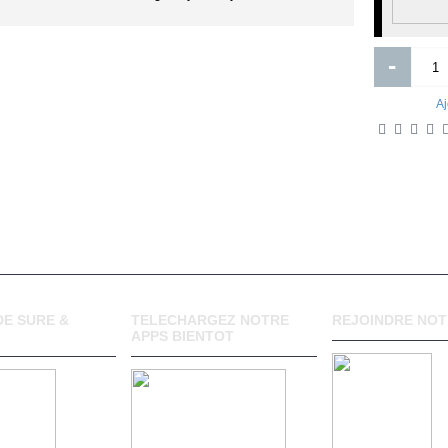
Gucci bloom
3 moyens concrets de gagner de l
argent sur Internet
-
0FCFA
7 000FCFA
Aj
Ajouter
Ajouter
Ajout aux souhaits
Ajout au comparatif
Ajout aux souhaits
Ajout au comparatif
E SURE &
TELECHARGEZ NOTRE
REJOINDRE NOT
APPS BIENTOT