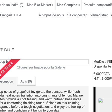
e de souhaits (
0
)
Mon Eko Market
Mes Comptes
Produits comparatif
Français
à propos de nous
Se connecter
S'enregistrer
FCFA
LLEMENTS
MAISON & CUISINE
AUTRE DEPARTEMENTS
ACHAT
P BLUE
Modèle :
#E
 Of Stock
Disponibilité
Cliquez sur Image pour la Galerie
6 000FCFA
H.T : 6 000
scription
Avis (0)
p notes of grapefruit invigorate the senses, while fresh
dar leaf notes transition into bright hints of lemon. Marine
tes provide a cool feeling, and warm nutmeg base notes
fer a comforting finishing touch. Splash on this calming
agrance before a tough negotiation, and enjoy the feeling of
ntrol and confidence it brings to your day