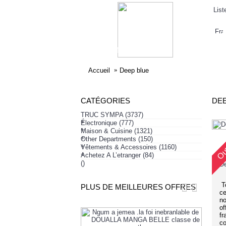
List
ELECTRONIQUE
AFFAIRES SYMPA
HABI
Accueil
Deep blue
CATÉGORIES
DEE
TRUC SYMPA
(3737)
+
Électronique
(777)
Out
+
Maison & Cuisine
(1321)
+
Other Departments
(150)
+
Vêtements & Accessoires
(1160)
+
Achetez A L’etranger
(84)
()
De
To
PLUS DE MEILLEURES OFFRES
ce
no
of
fr
co