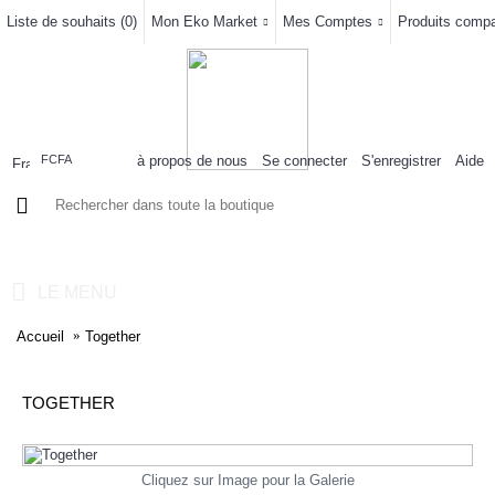
Liste de souhaits (
0
)
Mon Eko Market
Mes Comptes
Produits compar
à propos de nous
Se connecter
S'enregistrer
Aide
FCFA
0 article(s) - 0FCFA
LE MENU
Accueil
Together
TOGETHER
Cliquez sur Image pour la Galerie