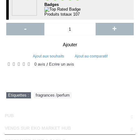
Badges
Produits totaux
107
-
+
Ajouter
Ajout aux souhaits
Ajout au comparatif
0 avis
Écrire un avis
/
Etiquettes :
fragrances /perfum
PUB
VENDS SUR EKO MARKET HUB