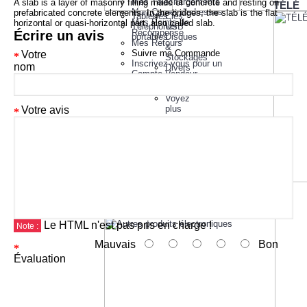
Mes Téléchargements
A slab is a layer of masonry filling made of concrete and resting on
TÉLÉ
Mon Carnet d'adresses
prefabricated concrete elements. In the bridges, the slab is the flat
Tablettes
Clés
Mes Points de
horizontal or quasi-horizontal part, also called slab.
Téléphones
USB
Récompense
Écrire un avis
portables
Disques
Mes Retours
&
Suivre ma Commande
Votre
Stockages
Inscrivez-vous pour un
nom
Divers
Compte Vendeur
Imprimantes
Produits comparatifs (
0
)
Moniteurs
Voyez
plus
Votre avis
Autres
produits
électroniques
Le HTML n'est pas pris en charge !
Note :
Mauvais
Bon
Évaluation