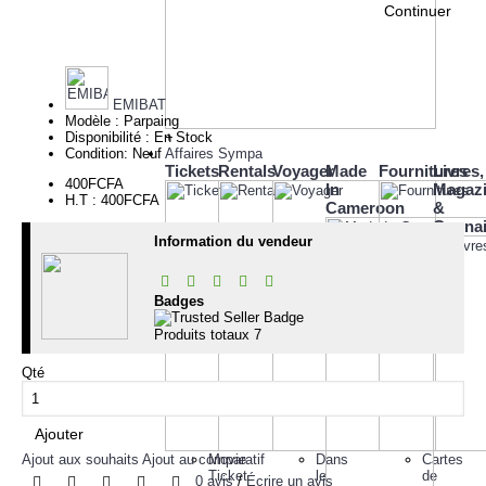
Continuer
EMIBAT
Modèle :
Parpaing
Disponibilité :
En Stock
+
Condition:
Neuf
Affaires Sympa
Tickets
Rentals
Voyager
Made
Fournitures
Livres,
400FCFA
In
Magaz
H.T : 400FCFA
Cameroon
&
Conna
Information du vendeur
Badges
Produits totaux
7
Qté
Ajouter
Ajout aux souhaits
Ajout au comparatif
Movie
Dans
Cartes
Ticket
le
de
0 avis
/
Écrire un avis