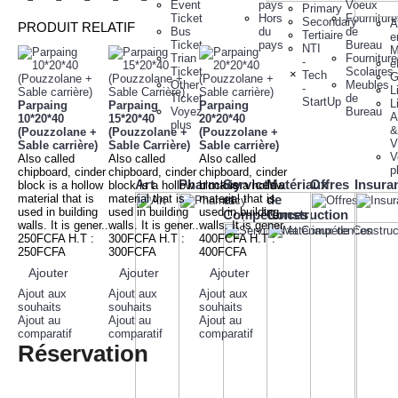
Event
pays
Voeux
Primary
Ticket
Hors
Fournitur
Secondary
A
PRODUIT RELATIF
Bus
du
de
Tertiaire
e
Ticket
pays
Bureau
NTI
M
Trian
Fournitur
-
e
Ticket
Scolaires
×
Tech
G
Other
Meubles
-
L
Ticket
de
StartUp
L
Parpaing
Parpaing
Parpaing
Voyez
Bureau
A
10*20*40
15*20*40
20*20*40
plus
&
(Pouzzolane +
(Pouzzolane +
(Pouzzolane +
V
Sable carrière)
Sable Carrière)
Sable carrière)
V
Also called
Also called
Also called
p
chipboard, cinder
chipboard, cinder
chipboard, cinder
Art
Pharmacy
Services
Matériaux
Offres
Insura
block is a hollow
block is a hollow
block is a hollow
material that is
material that is
material that is
et
de
used in building
used in building
used in building
Compétences
Construction
walls. It is gener..
walls. It is gener..
walls. It is gener..
250FCFA
H.T :
300FCFA
H.T :
400FCFA
H.T :
250FCFA
300FCFA
400FCFA
Ajouter
Ajouter
Ajouter
Ajout aux
Ajout aux
Ajout aux
souhaits
souhaits
souhaits
Ajout au
Ajout au
Ajout au
comparatif
comparatif
comparatif
Réservation