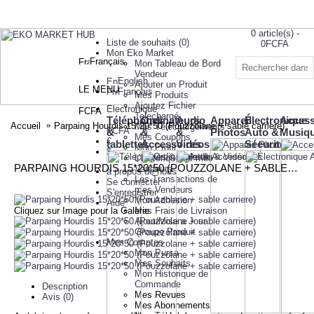
0 article(s) -
Liste de souhaits (
0
)
0FCFA
Mon Eko Market
Français
Mon Tableau de Bord
Votre panier
Vendeur
est vide!
English
Ajouter un Produit
LE MENU
Français
Mes Produits
Ajoutez Fichier
Electronique
FCFA
Telechargé
Téléphones
Ordinateurs
Audio
Appareil
Électronique
Access
Accueil
Parpaing Hourdis 15*20*50 (Pouzzolane + sable carriere)
Mes Téléchargements
FCFA
&
&
&
Photos
Auto &
Musiq
Mes Coupons
€
tablettes
Accessoires
Vidéos
Sécurité
Mon Profil
$
L’historique de mes
PARPAING HOURDIS 15*20*50 (POUZZOLANE + SABLE CARRIERE)
Vendeurs
à propos de nous
Les Transactions de
Se connecter
mes Vendeurs
S'enregistrer
Mon Adhesion
Aide
Cliquez sur Image pour la Galerie
Mes Frais de Livraison
Ajout/Mise a Jour
Groupe Produit
Mes Comptes
Mon Pursa
Mes Souhaits
Mon Historique de
Commande
Description
Mes Revues
Avis (0)
Mes Abonnements