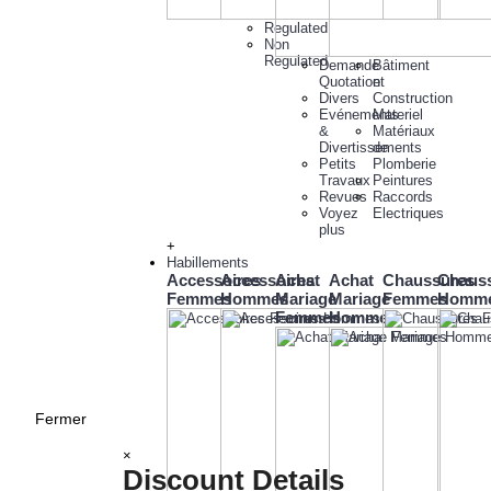
Regulated
Non
Regulated
Demande
Bâtiment
Quotation
et
Divers
Construction
Evénements
Materiel
&
Matériaux
Divertissements
de
Petits
Plomberie
Travaux
Peintures
Revues
Raccords
Voyez
Electriques
plus
+
Habillements
Accessoires
Accessoires
Achat
Achat
Chaussures
Chaus
Femmes
Hommes
Mariage
Mariage
Femmes
Homm
Femmes
Hommes
Fermer
×
Discount Details