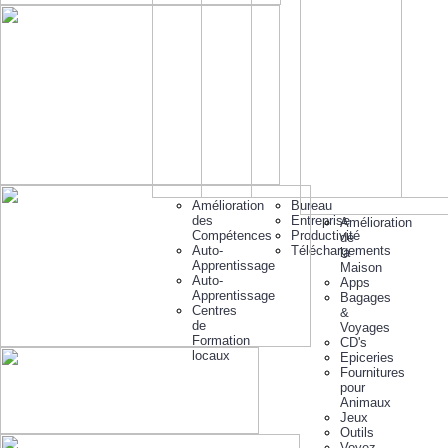
Amélioration
Bureau
des
Entreprise
Amélioration
Compétences
Productivité
de
Auto-
Téléchargements
la
Apprentissage
Maison
Auto-
Apps
Apprentissage
Bagages
Centres
&
de
Voyages
Formation
CD's
locaux
Epiceries
Fournitures
pour
Animaux
Jeux
Outils
Voyez