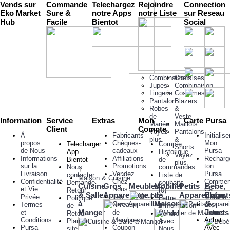
Vends sur
Commande
Telechargez
Rejoindre
Connection
Eko Market
Sure &
notre Apps
notre Liste
sur Reseau
Hub
Facile
Bientot
Social
Combinaisons
Chemises
Jupes
Combinaison
Lingerie
Costumes,
Pantalon
Blazers
Robes
&
de
Veste
Information
Service
Extras
Mon
Carte Pursa
Mariée
Maillots
Client
Compte
Voyez
Pantalons
À
Fabricants
Initialise
plus
&
propos
Chèques-
Mon
Telecharger
Compte
Shorts
de Nous
cadeaux
Pursa
App
Historique
Voyez
Informations
Affiliations
Recharg
Bientot
de
plus
sur la
Promotions
ton
Nous
commandes
+
Livraison
Vendez
Pursa
contacter
Liste de
Maison & Cuisine
Confidentialité
Chez
Commen
Demande
souhaits
Cuisine
Gros
Meubles
Mobilier
Petits
Bébé,
et Vie
Nous
Ca
Retour
(
0
)
& Salle
Appareillage
de
Appareillage
Enfant
Privée
Les
Marche
Politique
Lettre
à
Maison
&
Termes
Niveaux
Les
de
d'information
Manger
Jouets
et
de
Extras
Retour
Vendre
Conditions
Membres
Achat
Plan du
Avec
Pursa
Coupon
Avec
site
Nous