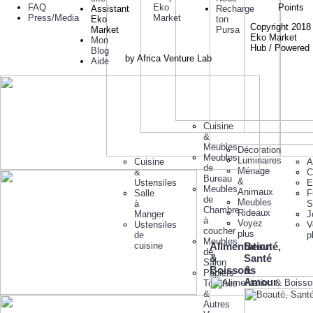
FAQ
Eko
Points
Assistant
Recharge
Press/Media
Market
Eko
ton
Copyright 2018
Market
Pursa
Eko Market
Mon
Hub / Powered
Blog
by Africa Venture Lab
Aide
Cuisine
&
Meubles
Décoration
Meubles
Luminaires
Cuisine
A
de
Ménage
&
C
Bureau
&
Ustensiles
E
Meubles
Animaux
Salle
F
de
Meubles
à
S
Chambre
Rideaux
Manger
J
à
Voyez
Ustensiles
V
coucher
plus
de
p
Meubles
cuisine
Alimentation
Beauté,
de
&
Santé
Salon
Boissons
&
Papiers
Amour
Toilettes
&
Autres