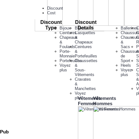
Discount
Cost
Discount
Discount
Type
Details
Bijoux
Bijoux
Ballerines
C
Ceintures
Casquettes
Chaussur
C
Chapeaux
&
Chaussur
C
&
Chapeaux
&
R
Foulards
Ceintures
Sacs
P
Porte-
&
Chaussur
&
Monnaie
Portefeuilles
de
S
Portefeuilles
Chaussettes
Sport
S
Voyez
&
Heels
S
plus
Sous-
Voyez
C
Vêtements
plus
S
Cravates
&
&
A
Manchettes
V
Voyez
p
plus
Vêtements
Vêtements
Femmes
Hommes
Pub