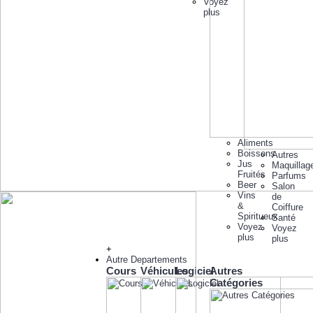
Voyez
plus
Aliments
Boissons
Autres
Jus
Maquillag
Fruités
Parfums
Beer
Salon
Vins
de
&
Coiffure
Spiritueux
Santé
Voyez
Voyez
plus
plus
+
Autre Departements
Cours
Véhicules
Logiciel
Autres
Catégories