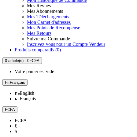
Mon Historique de Commande
Mes Revues
Mes Abonnements
Mes Téléchargements
Mon Carnet d'adresses
Mes Points de Récompense
Mes Retours
Suivre ma Commande
Inscrivez-vous pour un Compte Vendeur
Produits comparatifs (
0
)
0 article(s) - 0FCFA
Votre panier est vide!
Français
English
Français
FCFA
FCFA
€
$