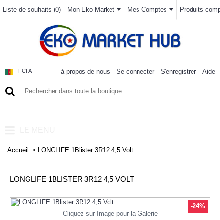
Liste de souhaits (
0
)
Mon Eko Market
Mes Comptes
Produits compa
à propos de nous
Se connecter
S'enregistrer
Aide
FCFA
0 article(s) - 0FCFA
LE MENU
Accueil
LONGLIFE 1Blister 3R12 4,5 Volt
LONGLIFE 1BLISTER 3R12 4,5 VOLT
-24%
Cliquez sur Image pour la Galerie