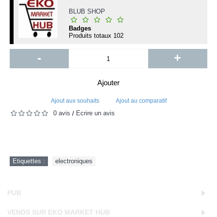
BLUB SHOP
Badges
Produits totaux
102
-
+
Ajouter
Ajout aux souhaits
Ajout au comparatif
0 avis
Écrire un avis
/
Etiquettes :
electroniques
PUB
VENDS SUR EKO MARKET HUB