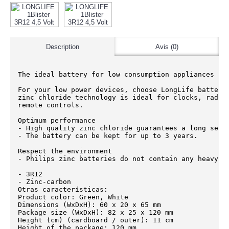
Description
Avis (0)
The ideal battery for low consumption appliances

For your low power devices, choose LongLife batterie
zinc chloride technology is ideal for clocks, radios
remote controls.

Optimum performance

- High quality zinc chloride guarantees a long servi
- The battery can be kept for up to 3 years.

Respect the environment

- Philips zinc batteries do not contain any heavy me
- 3R12

- Zinc-carbon

Otras características:

Product color: Green, White

Dimensions (WxDxH): 60 x 20 x 65 mm

Package size (WxDxH): 82 x 25 x 120 mm

Height (cm) (cardboard / outer): 11 cm

Height of the package: 120 mm
