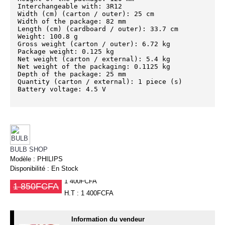
Interchangeable with: 3R12

Width (cm) (carton / outer): 25 cm

Width of the package: 82 mm

Length (cm) (cardboard / outer): 33.7 cm

Weight: 100.8 g

Gross weight (carton / outer): 6.72 kg

Package weight: 0.125 kg

Net weight (carton / external): 5.4 kg

Net weight of the packaging: 0.1125 kg

Depth of the package: 25 mm

Quantity (carton / external): 1 piece (s)

Battery voltage: 4.5 V
BULB SHOP
Modèle :
PHILIPS
Disponibilité :
En Stock
1 400FCFA
1 850FCFA
H.T : 1 400FCFA
Information du vendeur