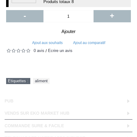
Produits totaux
8
-
+
Ajouter
Ajout aux souhaits
Ajout au comparatif
0 avis
Écrire un avis
/
Etiquettes :
aliment
PUB
VENDS SUR EKO MARKET HUB
COMMANDE SURE & FACILE