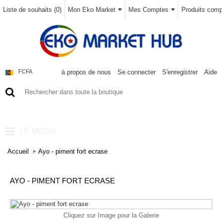
Liste de souhaits (
0
)
Mon Eko Market
Mes Comptes
Produits compa
à propos de nous
Se connecter
S'enregistrer
Aide
FCFA
0 article(s) - 0FCFA
LE MENU
Accueil
Ayo - piment fort ecrase
AYO - PIMENT FORT ECRASE
Cliquez sur Image pour la Galerie