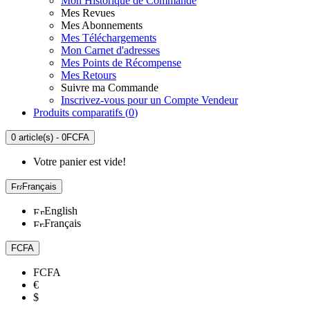
Mon Historique de Commande
Mes Revues
Mes Abonnements
Mes Téléchargements
Mon Carnet d'adresses
Mes Points de Récompense
Mes Retours
Suivre ma Commande
Inscrivez-vous pour un Compte Vendeur
Produits comparatifs (
0
)
0 article(s) - 0FCFA
Votre panier est vide!
Français
English
Français
FCFA
FCFA
€
$