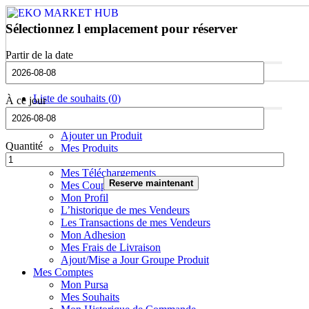
Sélectionnez l emplacement pour réserver
Partir de la date
Liste de souhaits (
0
)
À ce jour
Mon Eko Market
Mon Tableau de Bord Vendeur
Ajouter un Produit
Quantité
Mes Produits
Ajoutez Fichier Telechargé
Mes Téléchargements
Reserve maintenant
Mes Coupons
Mon Profil
L’historique de mes Vendeurs
Les Transactions de mes Vendeurs
Mon Adhesion
Mes Frais de Livraison
Ajout/Mise a Jour Groupe Produit
Mes Comptes
Mon Pursa
Mes Souhaits