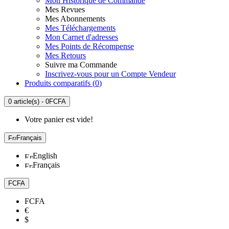
Mon Historique de Commande
Mes Revues
Mes Abonnements
Mes Téléchargements
Mon Carnet d'adresses
Mes Points de Récompense
Mes Retours
Suivre ma Commande
Inscrivez-vous pour un Compte Vendeur
Produits comparatifs (
0
)
0 article(s) - 0FCFA
Votre panier est vide!
Français
English
Français
FCFA
FCFA
€
$