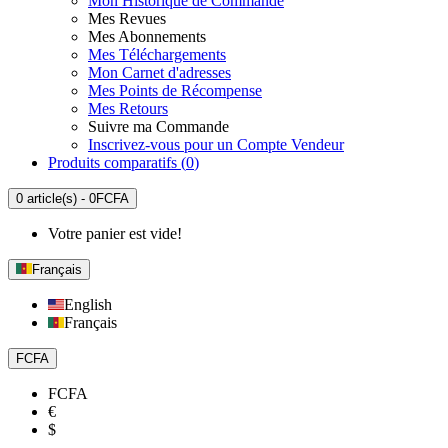
Mon Historique de Commande
Mes Revues
Mes Abonnements
Mes Téléchargements
Mon Carnet d'adresses
Mes Points de Récompense
Mes Retours
Suivre ma Commande
Inscrivez-vous pour un Compte Vendeur
Produits comparatifs (
0
)
0 article(s) - 0FCFA
Votre panier est vide!
Français
English
Français
FCFA
FCFA
€
$