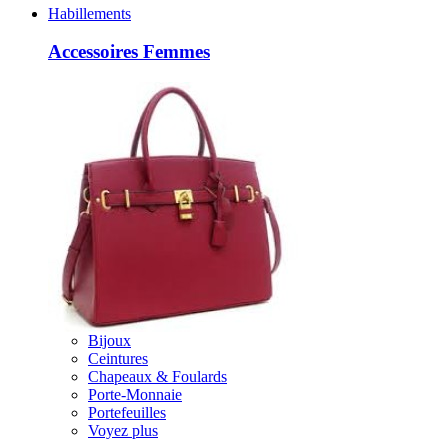
Habillements
Accessoires Femmes
Bijoux
Ceintures
Chapeaux & Foulards
Porte-Monnaie
Portefeuilles
Voyez plus