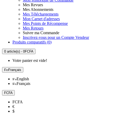
Mon Historique de Commande
Mes Revues
Mes Abonnements
Mes Téléchargements
Mon Carnet d'adresses
Mes Points de Récompense
Mes Retours
Suivre ma Commande
Inscrivez-vous pour un Compte Vendeur
Produits comparatifs (
0
)
0 article(s) - 0FCFA
Votre panier est vide!
Français
English
Français
FCFA
FCFA
€
$