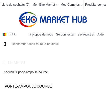
Liste de souhaits (
0
)
Mon Eko Market
Mes Comptes
Produits compar
à propos de nous
Se connecter
S'enregistrer
Aide
FCFA
0 article(s) - 0FCFA
LE MENU
Accueil
porte-ampoule courbe
PORTE-AMPOULE COURBE