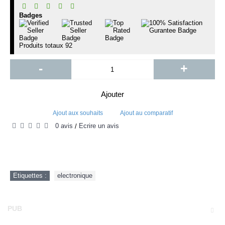
Badges
Produits totaux
92
-
+
Ajouter
Ajout aux souhaits
Ajout au comparatif
0 avis
Écrire un avis
/
Etiquettes :
electronique
PUB