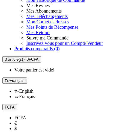
Mon Historique de Commande
Mes Revues
Mes Abonnements
Mes Téléchargements
Mon Carnet d'adresses
Mes Points de Récompense
Mes Retours
Suivre ma Commande
Inscrivez-vous pour un Compte Vendeur
Produits comparatifs (
0
)
0 article(s) - 0FCFA
Votre panier est vide!
Français
English
Français
FCFA
FCFA
€
$