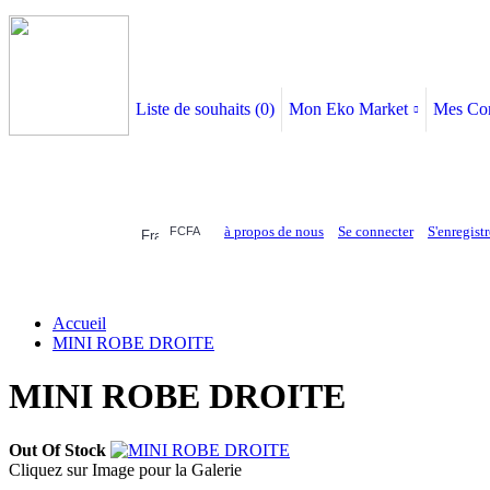
Liste de souhaits (
0
)
Mon Eko Market
Mes Co
à propos de nous
Se connecter
S'enregistr
FCFA
ELECTRONIQUE
AFFAIRES SYMPA
HABILLEMENTS
MAISON & 
Accueil
MINI ROBE DROITE
MINI ROBE DROITE
Out Of Stock
Cliquez sur Image pour la Galerie