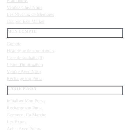
Promotions
Vendez Chez Nous
Les Niveaux de Membres
Coupon Eko Market
MON COMPTE
Compte
Historique de commandes
Liste de souhaits (
0
)
Lettre d'information
Vendre Avec Nous
Recharge ton Pursa
CARTE PURSA
Initialiser Mon Pursa
Recharge ton Pursa
Comment Ca Marche
Les Extras
Achat Avec Points