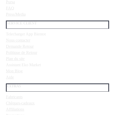
Pursa
FAQ
Press/Media
SERVICE CLIENT
Telecharger App Bientot
Nous contacter
Demande Retour
Politique de Retour
Plan du site
Assistant Eko Market
Mon Blog
Aide
EXTRAS
Fabricants
Chèques-cadeaux
Affiliations