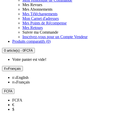
Mon Historique de Commande
Mes Revues
Mes Abonnements
Mes Téléchargements
Mon Carnet d'adresses
Mes Points de Récompense
Mes Retours
Suivre ma Commande
Inscrivez-vous pour un Compte Vendeur
Produits comparatifs (
0
)
0 article(s) - 0FCFA
Votre panier est vide!
Français
English
Français
FCFA
FCFA
€
$