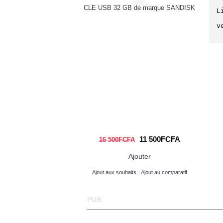
frice antiplaque 100ml
CLE USB 32 GB de marque SANDISK
T
L
v
800FCFA
11 500FCFA
16 500FCFA
Ajouter
Ajouter
its
Ajout au comparatif
Ajout aux souhaits
Ajout au comparatif
PUB