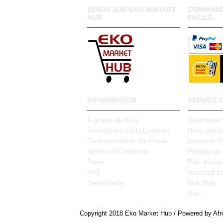
VENDS SUR EKO MARKET
COMMAND
HUB
FACILE
INFORMATION
SERVICE 
À propos de Nous
Telecharger
Informations sur la Livraison
Nous contac
Confidentialité et Vie Privée
Demande Re
Termes et Conditions
Politique de
Pursa
Plan du site
FAQ
Assistant E
Press/Media
Mon Blog
Aide
Copyright 2018 Eko Market Hub / Powered by Afr