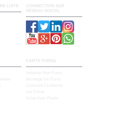
RE LISTE
CONNECTION SUR
RESEAU SOCIAL
CARTE PURSA
Initialiser Mon Pursa
mandes
Recharge ton Pursa
)
Comment Ca Marche
Les Extras
Achat Avec Points