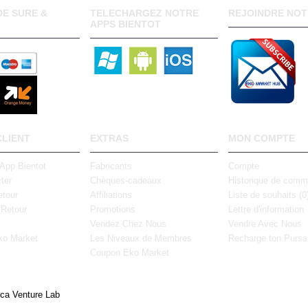
E SURE &
TELECHARGEZ NOTRE
REJOINDRE NOT
APPS BIENTOT
CLIENT
EXTRAS
MON COMPTE
 App Bientot
Fabricants
Compte
ter
Chèques-cadeaux
Historique de com
tour
Affiliations
Liste de souhaits (
0
 Retour
Promotions
Lettre d'information
Vendez Chez Nous
Vendre Avec Nous
ko Market
Les Niveaux de Membres
Recharge ton Pursa
Coupon Eko Market
ica Venture Lab