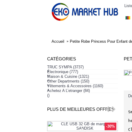
List
ELECTRONIQUE
AFFAIRES SYMPA
HABI
Accueil
Petite Robe Princess Pour Enfant d
CATÉGORIES
PET
TRUC SYMPA
(3737)
+
Électronique
(777)
+
Maison & Cuisine
(1321)
+
Other Departments
(150)
+
Vêtements & Accessoires
(1160)
+
Achetez A L’etranger
(84)
()
De
PLUS DE MEILLEURES OFFRES
S
h
-30%
C