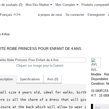
e de souhaits (
0
)
Mon Eko Market
Mes Comptes
Produits comparatif
Français
à propos de nous
Se connecter
S'enregistrer
FCFA
LLEMENTS
MAISON & CUISINE
AUTRE DEPARTEMENTS
ACHAT
e 4 Ans
ITE ROBE PRINCESS POUR ENFANT DE 4 ANS
Cliquez sur Image pour la Galerie
AVL
Modèle :
Rob
Disponibilité
scription
Spécifications
Avis (0)
Condition:
N
15 000FCFA
mall size 4 years old, ideal for walks, birthdays and eve
H.T : 15 00
ere is all the charm of a dress that will give your littl
losure at the back which will allow to wear it effortless