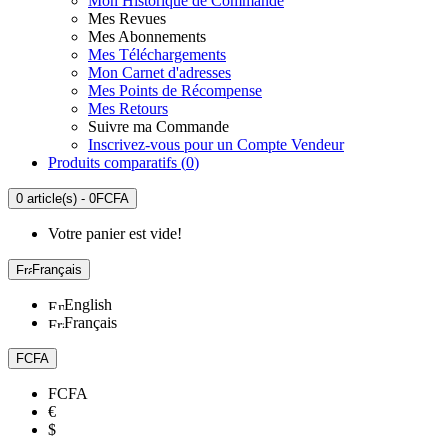
Mon Historique de Commande
Mes Revues
Mes Abonnements
Mes Téléchargements
Mon Carnet d'adresses
Mes Points de Récompense
Mes Retours
Suivre ma Commande
Inscrivez-vous pour un Compte Vendeur
Produits comparatifs (
0
)
0 article(s) - 0FCFA
Votre panier est vide!
Français
English
Français
FCFA
FCFA
€
$