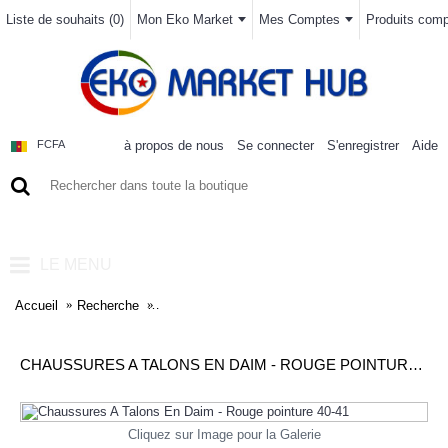
Liste de souhaits (
0
)
Mon Eko Market
Mes Comptes
Produits compa
à propos de nous
Se connecter
S'enregistrer
Aide
FCFA
0 article(s) - 0FCFA
LE MENU
Accueil
Recherche
Chaussures A Talons En Daim - Rouge pointure 4
CHAUSSURES A TALONS EN DAIM - ROUGE POINTURE 40-41
Cliquez sur Image pour la Galerie