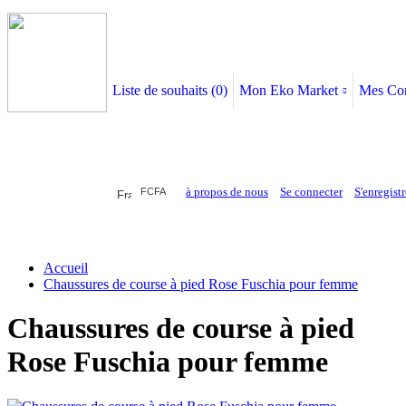
Liste de souhaits (
0
)
Mon Eko Market
Mes Co
à propos de nous
Se connecter
S'enregistr
FCFA
ELECTRONIQUE
AFFAIRES SYMPA
HABILLEMENTS
MAISON & 
Accueil
Chaussures de course à pied Rose Fuschia pour femme
Chaussures de course à pied
Rose Fuschia pour femme