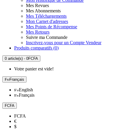
Mon Historique de Commande
Mes Revues
Mes Abonnements
Mes Téléchargements
Mon Carnet d'adresses
Mes Points de Récompense
Mes Retours
Suivre ma Commande
Inscrivez-vous pour un Compte Vendeur
Produits comparatifs (
0
)
0 article(s) - 0FCFA
Votre panier est vide!
Français
English
Français
FCFA
FCFA
€
$