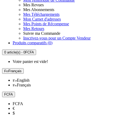
Mon Historique de Commande
Mes Revues
Mes Abonnements
Mes Téléchargements
Mon Carnet d'adresses
Mes Points de Récompense
Mes Retours
Suivre ma Commande
Inscrivez-vous pour un Compte Vendeur
Produits comparatifs (
0
)
0 article(s) - 0FCFA
Votre panier est vide!
Français
English
Français
FCFA
FCFA
€
$