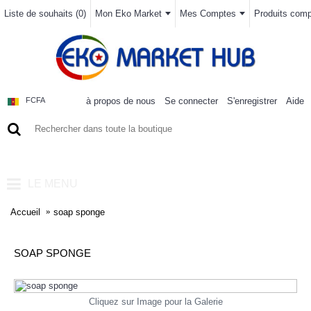
Liste de souhaits (
0
)
Mon Eko Market
Mes Comptes
Produits compa
à propos de nous
Se connecter
S'enregistrer
Aide
FCFA
0 article(s) - 0FCFA
LE MENU
Accueil
soap sponge
SOAP SPONGE
Cliquez sur Image pour la Galerie