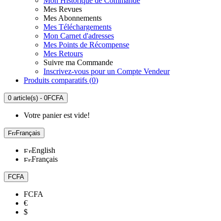
Mon Historique de Commande
Mes Revues
Mes Abonnements
Mes Téléchargements
Mon Carnet d'adresses
Mes Points de Récompense
Mes Retours
Suivre ma Commande
Inscrivez-vous pour un Compte Vendeur
Produits comparatifs (
0
)
0 article(s) - 0FCFA
Votre panier est vide!
Français
English
Français
FCFA
FCFA
€
$