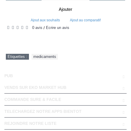
Ajouter
Ajout aux souhaits
Ajout au comparatif
0 avis
Écrire un avis
/
Etiquettes :
medicaments
PUB
VENDS SUR EKO MARKET HUB
COMMANDE SURE & FACILE
TELECHARGEZ NOTRE APPS BIENTOT
REJOINDRE NOTRE LISTE