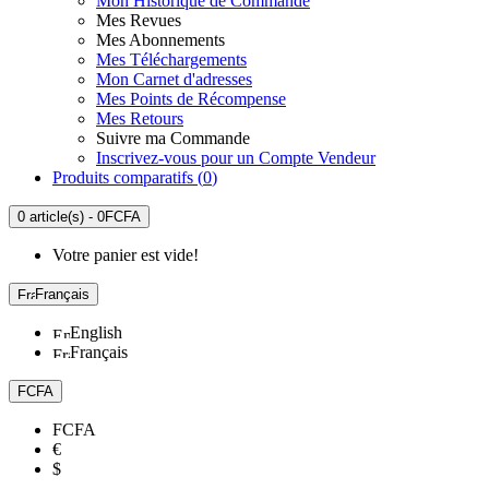
Mon Historique de Commande
Mes Revues
Mes Abonnements
Mes Téléchargements
Mon Carnet d'adresses
Mes Points de Récompense
Mes Retours
Suivre ma Commande
Inscrivez-vous pour un Compte Vendeur
Produits comparatifs (
0
)
0 article(s) - 0FCFA
Votre panier est vide!
Français
English
Français
FCFA
FCFA
€
$