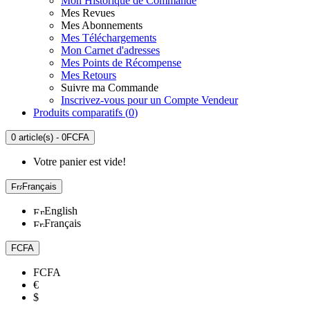
Mon Historique de Commande
Mes Revues
Mes Abonnements
Mes Téléchargements
Mon Carnet d'adresses
Mes Points de Récompense
Mes Retours
Suivre ma Commande
Inscrivez-vous pour un Compte Vendeur
Produits comparatifs (
0
)
0 article(s) - 0FCFA
Votre panier est vide!
Français
English
Français
FCFA
FCFA
€
$