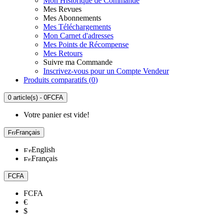
Mon Historique de Commande
Mes Revues
Mes Abonnements
Mes Téléchargements
Mon Carnet d'adresses
Mes Points de Récompense
Mes Retours
Suivre ma Commande
Inscrivez-vous pour un Compte Vendeur
Produits comparatifs (
0
)
0 article(s) - 0FCFA
Votre panier est vide!
Français
English
Français
FCFA
FCFA
€
$