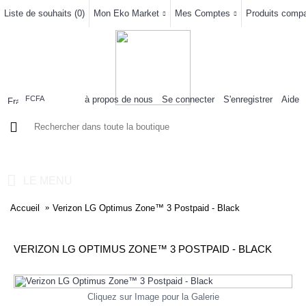
Liste de souhaits (
0
)
Mon Eko Market
Mes Comptes
Produits compar
à propos de nous
Se connecter
S'enregistrer
Aide
FCFA
0 article(s) - 0FCFA
LE MENU
Accueil
Verizon LG Optimus Zone™ 3 Postpaid - Black
VERIZON LG OPTIMUS ZONE™ 3 POSTPAID - BLACK
Cliquez sur Image pour la Galerie