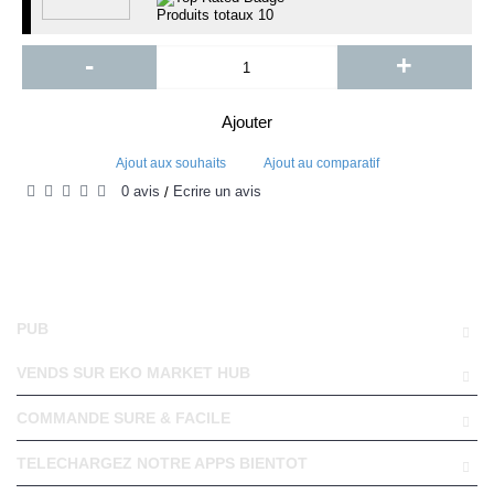
Produits totaux
10
-
+
Ajouter
Ajout aux souhaits
Ajout au comparatif
0 avis
Écrire un avis
/
PUB
VENDS SUR EKO MARKET HUB
COMMANDE SURE & FACILE
TELECHARGEZ NOTRE APPS BIENTOT